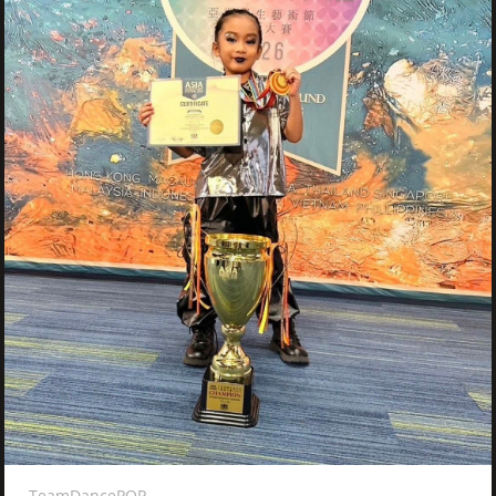
TeamDancePOP