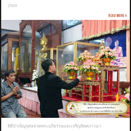
2569
Read more »
พิธีบำเพ็ญกุศลสวดพระอภิธรรมและเจริญจิตตภาวนา