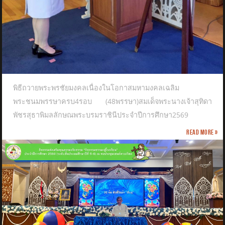
พิธีถวายพระพรชัยมงคลเนื่องในโอกาสมหามงคลเฉลิม
พระชนมพรรษาครบ4รอบ (48พรรษา)สมเด็จพระนางเจ้าสุทิดา
พัชรสุธาพิมลลักษณพระบรมราชินีประจำปีการศึกษา2569
Read more »