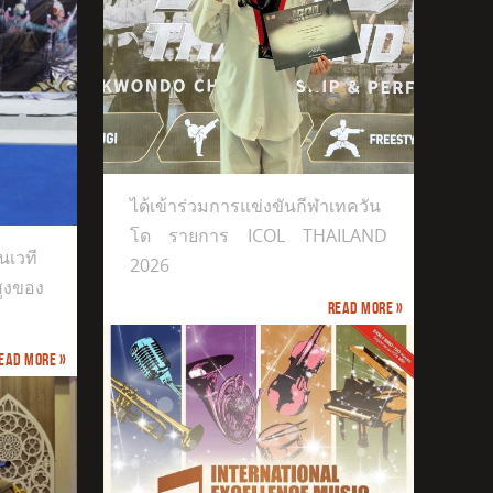
ีฬาเทควันโด
ได้เข้าร่วมการแข่งขันกีฬาเทควัน
โด รายการ ICOL THAILAND
นเวที
2026
สูงของ
Read more »
ead more »