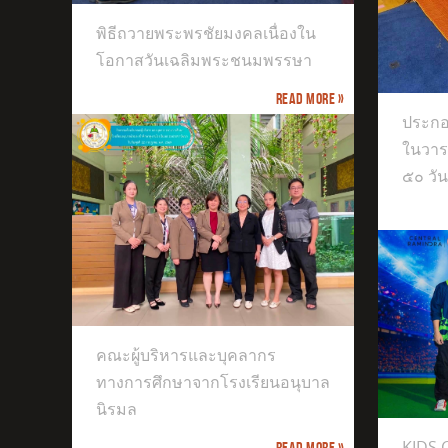
พิธีถวายพระพรชัยมงคลเนื่องใน
ประกอบพิธีทำบุญตักบาตร เนื่องใน
โอกาสวันเฉลิมพระชนมพรรษา
วาระครบปัญญาสมวาร (ครบ ๕๐ วัน)
Read more »
ประกอ
ในวา
๕๐ วัน
างการ
ิรมล
คณะผู้บริหารและบุคลากร
ทางการศึกษาจากโรงเรียนอนุบาล
KIDS CHAMPIONS CUP
นิรมล
KIDS
Read more »
The 9