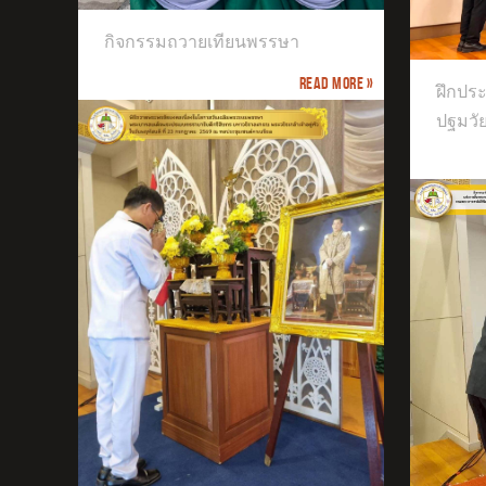
ฝึกประสบการณ์วิชาชีพครู เอกปฐมวัย
กิจกรรมถวายเทียนพรรษา
มหาวิทยาลัยศิลปากร
Read more »
จัด
ฝึกปร
ชั้นอ
ปฐมวั
ตัว
เสร
องใน
รษา