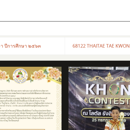
า ปีการศึกษา ๒๕๖๓
68122 THAITAE TAE KWO