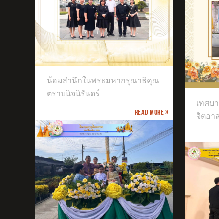
ธิคุณ
เทศบาลตำบลบางม่วงจัดกิจกรรมจิต
น้อมสำนึกในพระมหากรุณาธิคุณ
อาสา
เข้
ประ
ตราบนิจนิรันดร์
เทศบา
Read more »
จิตอา