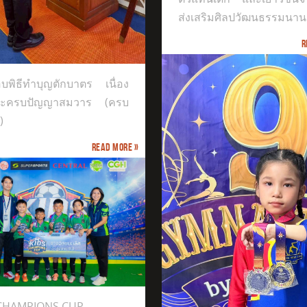
ส่งเสริมศิลปวัฒนธรรมนาน
R
บพิธีทำบุญตักบาตร เนื่อง
ระครบปัญญาสมวาร (ครบ
)
Read more »
ได้รับรางวัล Gold Medal
 CHAMPIONS CUP
th GYMNASTIKA BY PP CLUB