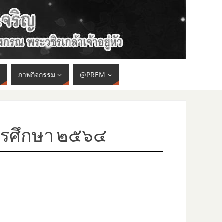
ภาพกิจกรรม
@PREM
ารศึกษา ๒๕๖๔