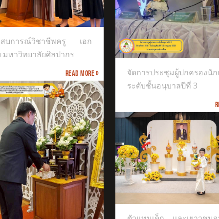
การประชุมผู้ปกครองนักเรียนระดับ
ะสบการณ์วิชาชีพครู เอก
นุบาลปีที่ 3
ย มหาวิทยาลัยศิลปากร
จัดการประชุมผู้ปกครองนัก
Read more »
ระดับชั้นอนุบาลปีที่ 3
R
INTERNATIONAL EXCELLENCE MUSIC
แทนเด็ก และเยาวชนจากศูนย์ส่ง
ิมศิลปวัฒนธรรมนานาชาติ
ตัวแทนเด็ก และเยาวชนจา