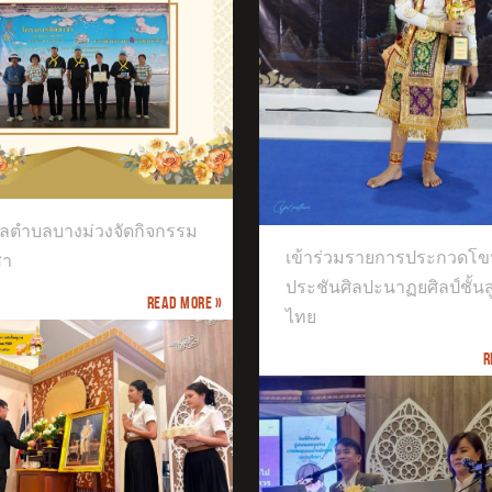
ได้เข้าร่วมการแข่งขันก
รายการ ICOL THAILAND 2026
าร่วมรายการประกวดโขนเวที
ชันศิลปะนาฏยศิลป์ชั้นสูงของไทย
ลตำบลบางม่วงจัดกิจกรรม
เข้าร่วมรายการประกวดโข
สา
ประชันศิลปะนาฏยศิลป์ชั้น
Read more »
ไทย
R