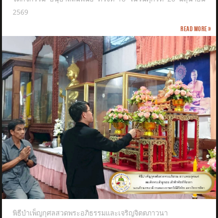
2569
Read more »
พิธีบำเพ็ญกุศลสวดพระอภิธรรมและเจริญจิตตภาวนา