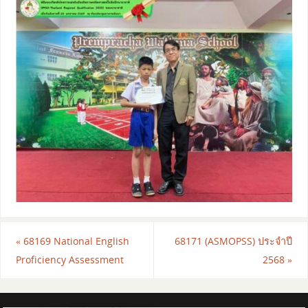
«
68169 National English
68171 (ASMOPSS) ประจำปี
Proficiency Assessment
2568
»