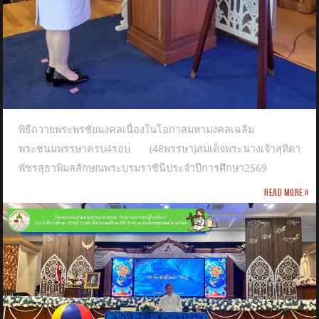
พิธีถวายพระพรชัยมงคลเนื่องในโอกาสมหามงคลเฉลิม
พระชนมพรรษาครบ4รอบ (48พรรษา)สมเด็จพระนางเจ้าสุทิดา
พัชรสุธาพิมลลักษณพระบรมราชินีประจำปีการศึกษา2569
Read more »