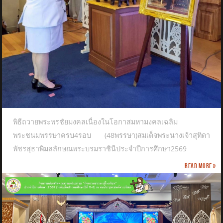
พิธีถวายพระพรชัยมงคลเนื่องในโอกาสมหามงคลเฉลิม
พระชนมพรรษาครบ4รอบ (48พรรษา)สมเด็จพระนางเจ้าสุทิดา
พัชรสุธาพิมลลักษณพระบรมราชินีประจำปีการศึกษา2569
Read more »