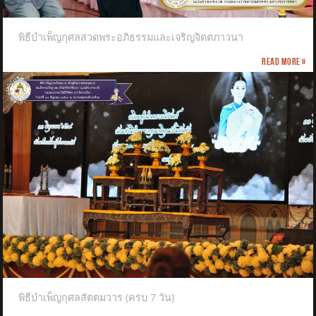
พิธีบำเพ็ญกุศลสวดพระอภิธรรมและเจริญจิตตภาวนา
Read more »
พิธีบำเพ็ญกุศลสัตตมวาร (ครบ 7 วัน)