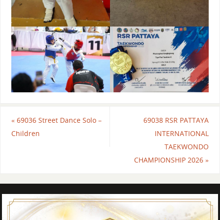
«
69036 Street Dance Solo –
69038 RSR PATTAYA
Children
INTERNATIONAL
TAEKWONDO
CHAMPIONSHIP 2026
»