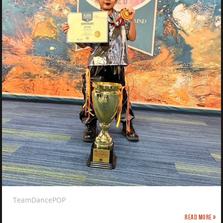
TeamDancePOP
Read more »