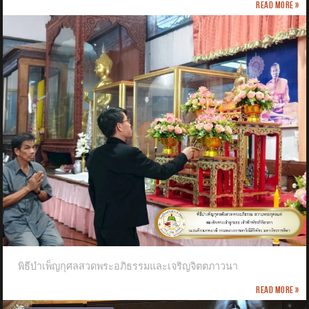
Read more »
พิธีบำเพ็ญกุศลสวดพระอภิธรรมและเจริญจิตตภาวนา
Read more »