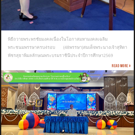
พิธีถวายพระพรชัยมงคลเนื่องในโอกาสมหามงคลเฉลิม
พระชนมพรรษาครบ4รอบ (48พรรษา)สมเด็จพระนางเจ้าสุทิดา
พัชรสุธาพิมลลักษณพระบรมราชินีประจำปีการศึกษา2569
Read more »