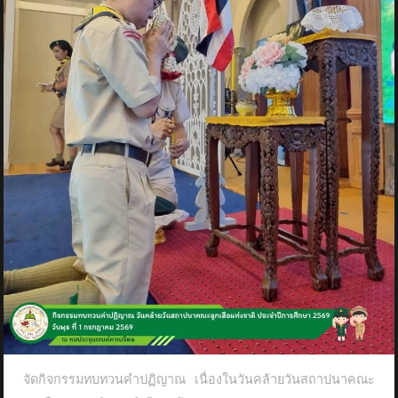
จัดกิจกรรมทบทวนคำปฏิญาณ เนื่องในวันคล้ายวันสถาปนาคณะ