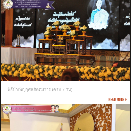
พิธีบำเพ็ญกุศลสัตตมวาร (ครบ 7 วัน)
Read more »