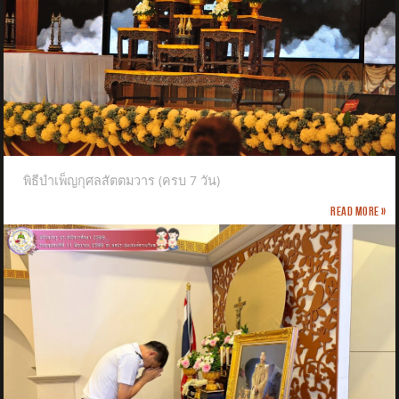
พิธีบำเพ็ญกุศลสัตตมวาร (ครบ 7 วัน)
Read more »