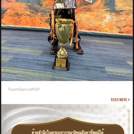
TeamDancePOP
Read more »