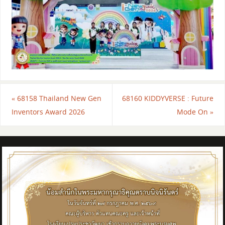
«
68158 Thailand New Gen
68160 KIDDYVERSE : Future
Inventors Award 2026
Mode On
»