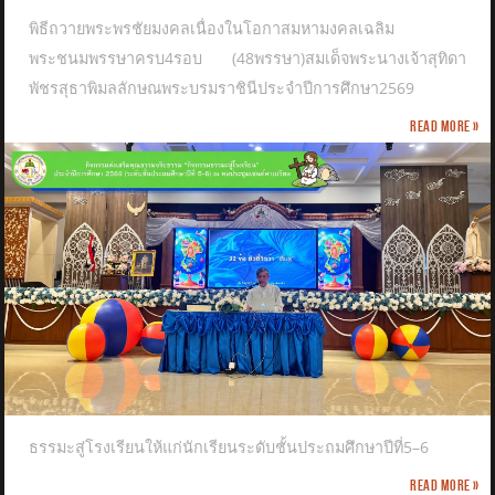
พิธีถวายพระพรชัยมงคลเนื่องในโอกาสมหามงคลเฉลิม
พระชนมพรรษาครบ4รอบ (48พรรษา)สมเด็จพระนางเจ้าสุทิดา
พัชรสุธาพิมลลักษณพระบรมราชินีประจำปีการศึกษา2569
Read more »
ธรรมะสู่โรงเรียนให้แก่นักเรียนระดับชั้นประถมศึกษาปีที่5–6
Read more »