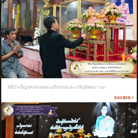
พิธีบำเพ็ญกุศลสวดพระอภิธรรมและเจริญจิตตภาวนา
Read more »