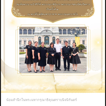
น้อมสำนึกในพระมหากรุณาธิคุณตราบนิจนิรันดร์