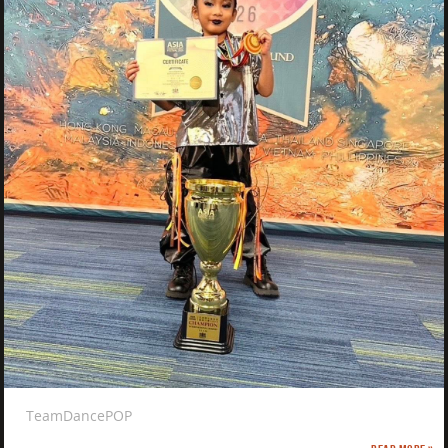
TeamDancePOP