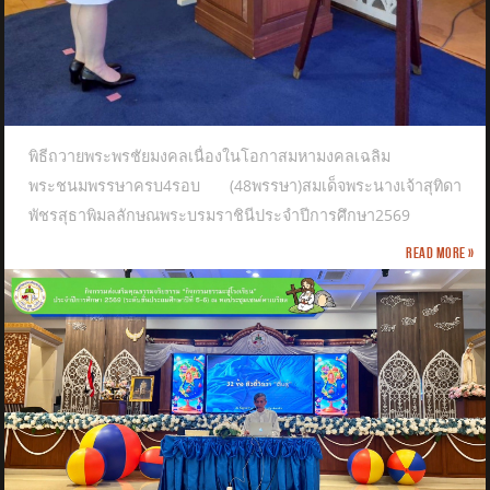
พิธีถวายพระพรชัยมงคลเนื่องในโอกาสมหามงคลเฉลิม
พระชนมพรรษาครบ4รอบ (48พรรษา)สมเด็จพระนางเจ้าสุทิดา
พัชรสุธาพิมลลักษณพระบรมราชินีประจำปีการศึกษา2569
Read more »