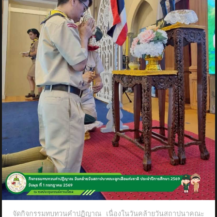
จัดกิจกรรมทบทวนคำปฏิญาณ เนื่องในวันคล้ายวันสถาปนาคณะ