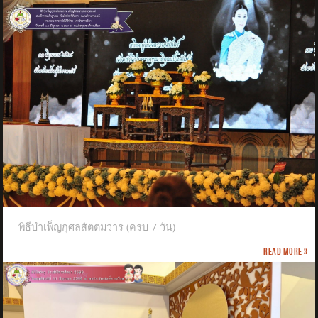
พิธีบำเพ็ญกุศลสัตตมวาร (ครบ 7 วัน)
Read more »