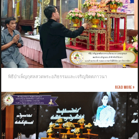
พิธีบำเพ็ญกุศลสวดพระอภิธรรมและเจริญจิตตภาวนา
Read more »