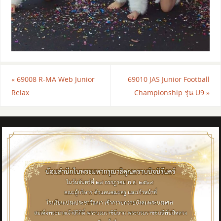
«
69008 R-MA Web Junior
69010 JAS Junior Football
Relax
Championship รุ่น U9
»