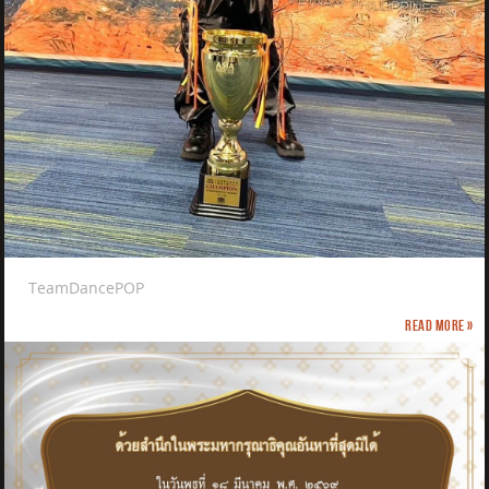
TeamDancePOP
Read more »