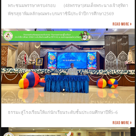
พระชนมพรรษาครบ4รอบ (48พรรษา)สมเด็จพระนางเจ้าสุทิดา
พัชรสุธาพิมลลักษณพระบรมราชินีประจำปีการศึกษา2569
Read more »
ธรรมะสู่โรงเรียนให้แก่นักเรียนระดับชั้นประถมศึกษาปีที่5–6
Read more »