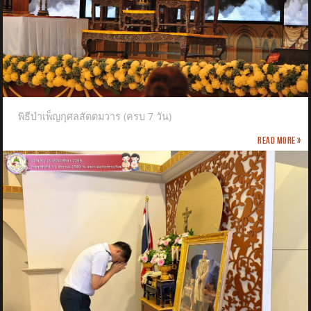
พิธีบำเพ็ญกุศลสัตตมวาร (ครบ 7 วัน)
Read more »