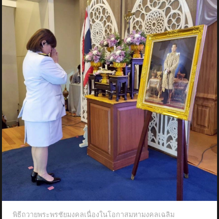
พิธีถวายพระพรชัยมงคลเนื่องในโอกาสมหามงคลเฉลิม