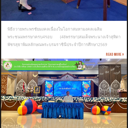
พิธีถวายพระพรชัยมงคลเนื่องในโอกาสมหามงคลเฉลิม
พระชนมพรรษาครบ4รอบ (48พรรษา)สมเด็จพระนางเจ้าสุทิดา
พัชรสุธาพิมลลักษณพระบรมราชินีประจำปีการศึกษา2569
Read more »