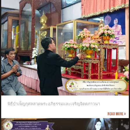
พิธีบำเพ็ญกุศลสวดพระอภิธรรมและเจริญจิตตภาวนา
Read more »