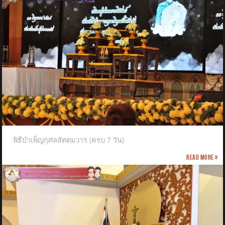
พิธีบำเพ็ญกุศลสัตตมวาร (ครบ 7 วัน)
Read more »