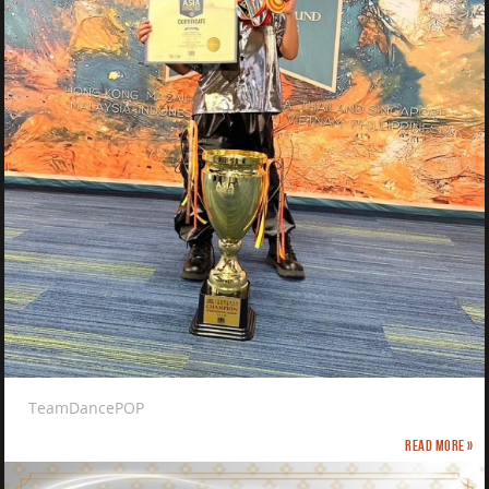
TeamDancePOP
Read more »