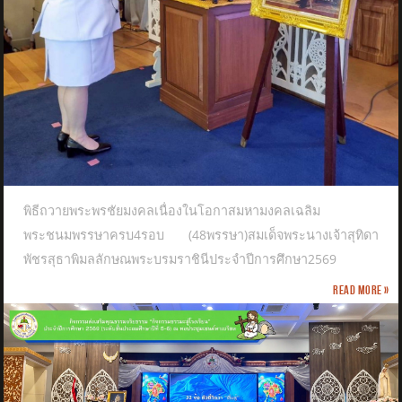
พิธีถวายพระพรชัยมงคลเนื่องในโอกาสมหามงคลเฉลิม
พระชนมพรรษาครบ4รอบ (48พรรษา)สมเด็จพระนางเจ้าสุทิดา
พัชรสุธาพิมลลักษณพระบรมราชินีประจำปีการศึกษา2569
Read more »