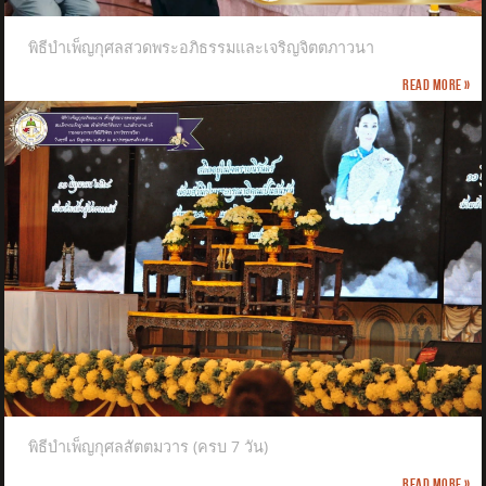
พิธีบำเพ็ญกุศลสวดพระอภิธรรมและเจริญจิตตภาวนา
Read more »
พิธีบำเพ็ญกุศลสัตตมวาร (ครบ 7 วัน)
Read more »