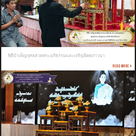
พิธีบำเพ็ญกุศลสวดพระอภิธรรมและเจริญจิตตภาวนา
Read more »