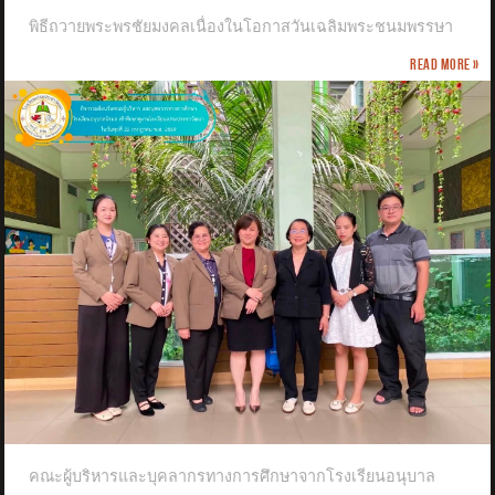
พิธีถวายพระพรชัยมงคลเนื่องในโอกาสวันเฉลิมพระชนมพรรษา
Read more »
คณะผู้บริหารและบุคลากรทางการศึกษาจากโรงเรียนอนุบาล