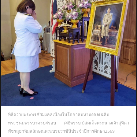
พิธีถวายพระพรชัยมงคลเนื่องในโอกาสมหามงคลเฉลิม
พระชนมพรรษาครบ4รอบ (48พรรษา)สมเด็จพระนางเจ้าสุทิดา
พัชรสุธาพิมลลักษณพระบรมราชินีประจำปีการศึกษา2569