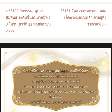
«
68129 กิจกรรมอนุบาล
68131 วันสวรรคตพระบาทสม
สัมพันธ์ ระดับชั้นอนุบาลปีที่ 2-
เด็จพระมงกุฏเกล้าเจ้าอยู่หัว
3 ในวันเสาร์ที่ 22 พฤศจิกายน
รัชกาลที่ 6
»
2568