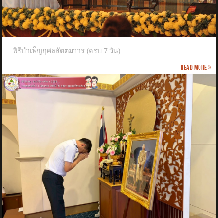
พิธีบำเพ็ญกุศลสัตตมวาร (ครบ 7 วัน)
Read more »