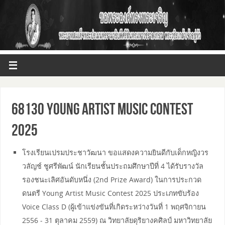
68130 Young​ Artist​ Music​ Contest​
2025​
โรงเรียนเปรมประชาวัฒนา ขอแสดงความยินดีกับเด็กหญิงวร
วลัญช์ ชูศรีพัฒน์ นักเรียนชั้นประถมศึกษาปีที่ 4 ได้รับรางวัล
รองชนะเลิศ​อันดับ​หนึ่ง​ (2nd​ Prize​ Award)​ ในการประกวด​
ดนตรี​ Young​ Artist​ Music​ Contest​ 2025​ ประเภท​ขับร้อง​
Voice Class​ D​ (ผู้เข้าแข่งขันที่เกิดระหว่าง​วันที่ 1​ พฤศจิกายน​
2556 -​ 31​ ตุลาคม​ 2559) ณ​ วิทยาลัย​ดุริยางคศิลป์​ มหา​วิทยาลัย​