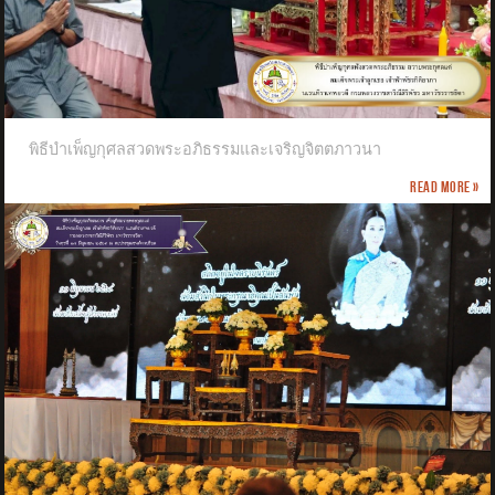
พิธีบำเพ็ญกุศลสวดพระอภิธรรมและเจริญจิตตภาวนา
Read more »