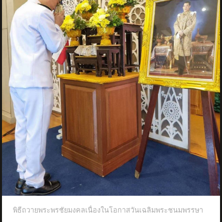
พิธีถวายพระพรชัยมงคลเนื่องในโอกาสวันเฉลิมพระชนมพรรษา