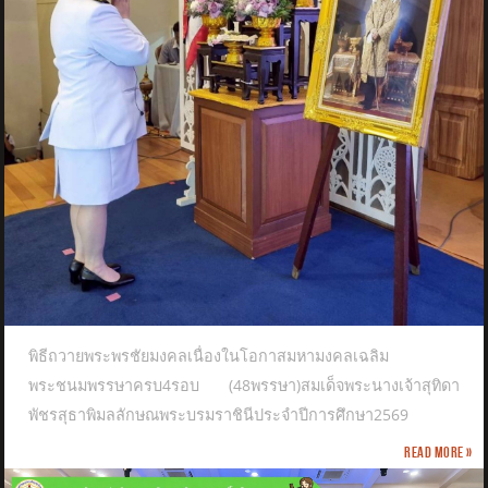
พิธีถวายพระพรชัยมงคลเนื่องในโอกาสมหามงคลเฉลิม
พระชนมพรรษาครบ4รอบ (48พรรษา)สมเด็จพระนางเจ้าสุทิดา
พัชรสุธาพิมลลักษณพระบรมราชินีประจำปีการศึกษา2569
Read more »