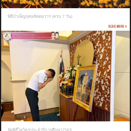
พิธีบำเพ็ญกุศลสัตตมวาร (ครบ 7 วัน)
Read more »
จัดพิธีไหว้ครูประจำปีการศึกษา2569