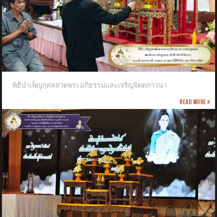
พิธีบำเพ็ญกุศลสวดพระอภิธรรมและเจริญจิตตภาวนา
Read more »