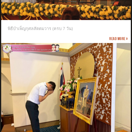
พิธีบำเพ็ญกุศลสัตตมวาร (ครบ 7 วัน)
Read more »