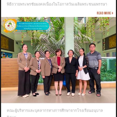
พิธีถวายพระพรชัยมงคลเนื่องในโอกาสวันเฉลิมพระชนมพรรษา
Read more »
คณะผู้บริหารและบุคลากรทางการศึกษาจากโรงเรียนอนุบาล