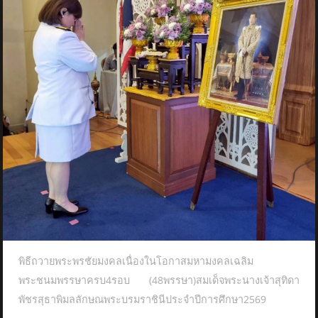
พิธีถวายพระพรชัยมงคลเนื่องในโอกาสมหามงคลเฉลิม
พระชนมพรรษาครบ4รอบ (48พรรษา)สมเด็จพระนางเจ้าสุทิดา
พัชรสุธาพิมลลักษณพระบรมราชินีประจำปีการศึกษา2569