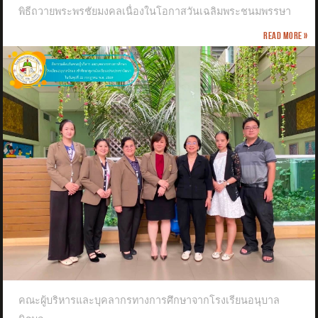
พิธีถวายพระพรชัยมงคลเนื่องในโอกาสวันเฉลิมพระชนมพรรษา
Read more »
คณะผู้บริหารและบุคลากรทางการศึกษาจากโรงเรียนอนุบาล