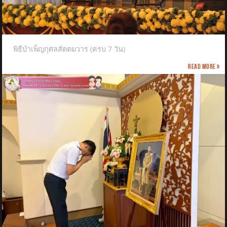
พิธีบำเพ็ญกุศลสัตตมวาร (ครบ 7 วัน)
Read more »