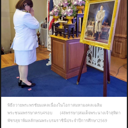
พิธีถวายพระพรชัยมงคลเนื่องในโอกาสมหามงคลเฉลิม
พระชนมพรรษาครบ4รอบ (48พรรษา)สมเด็จพระนางเจ้าสุทิดา
พัชรสุธาพิมลลักษณพระบรมราชินีประจำปีการศึกษา2569