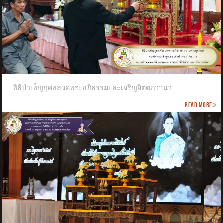
พิธีบำเพ็ญกุศลสวดพระอภิธรรมและเจริญจิตตภาวนา
Read more »