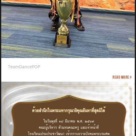
TeamDancePOP
Read more »