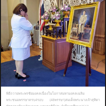
พิธีถวายพระพรชัยมงคลเนื่องในโอกาสมหามงคลเฉลิม
พระชนมพรรษาครบ4รอบ (48พรรษา)สมเด็จพระนางเจ้าสุทิดา