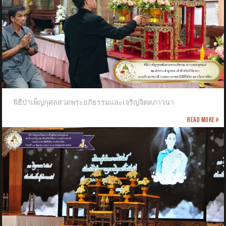
พิธีบำเพ็ญกุศลสวดพระอภิธรรมและเจริญจิตตภาวนา
Read more »