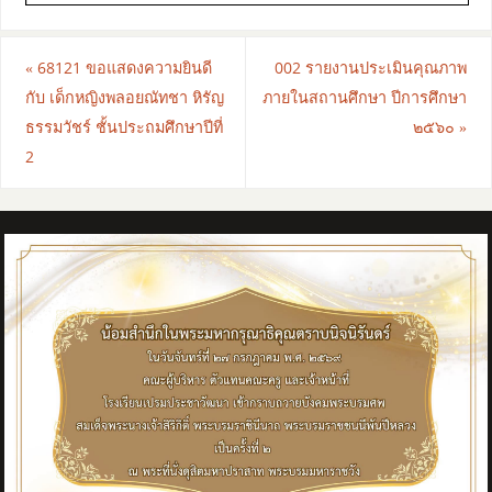
«
68121 ขอแสดงความยินดี
002 รายงานประเมินคุณภาพ
กับ เด็กหญิงพลอยณัทชา หิรัญ
ภายในสถานศึกษา ปีการศึกษา
ธรรมวัชร์ ชั้นประถมศึกษาปีที่
๒๕๖๐
»
2