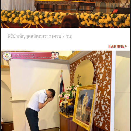
พิธีบำเพ็ญกุศลสัตตมวาร (ครบ 7 วัน)
Read more »