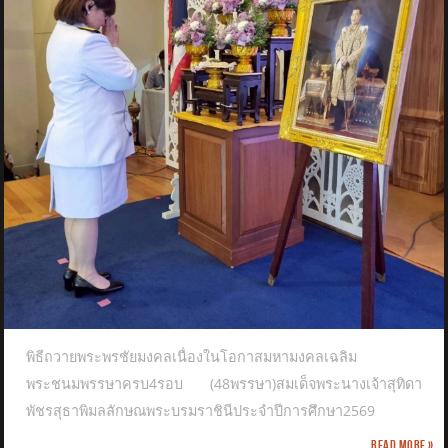
พิธีถวายพระพรชัยมงคลเนื่องในโอกาสมหามงคลเฉลิม
พระชนมพรรษาครบ4รอบ (48พรรษา)สมเด็จพระนางเจ้าสุทิดา
พัชรสุธาพิมลลักษณพระบรมราชินีประจำปีการศึกษา2569
Read more »