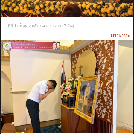
พิธีบำเพ็ญกุศลสัตตมวาร (ครบ 7 วัน)
Read more »