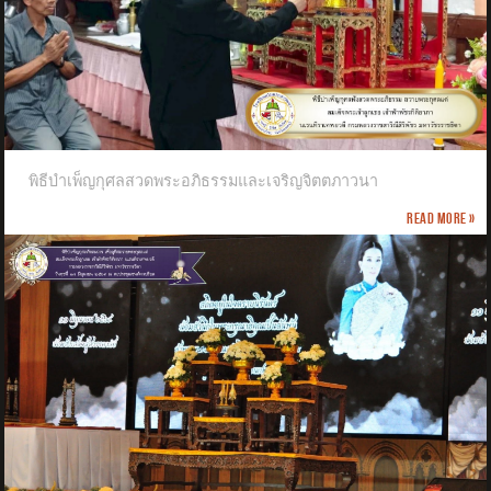
พิธีบำเพ็ญกุศลสวดพระอภิธรรมและเจริญจิตตภาวนา
Read more »