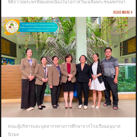
พิธีถวายพระพรชัยมงคลเนื่องในโอกาสวันเฉลิมพระชนมพรรษา
Read more »
คณะผู้บริหารและบุคลากรทางการศึกษาจากโรงเรียนอนุบาล
นิรมล