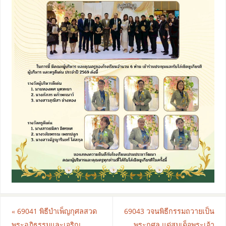
«
69041 พิธีบำเพ็ญกุศลสวด
69043 วจนพิธีกรรมถวายเป็น
พระอภิธรรมและเจริญ
พระกุศล แด่สมเด็จพระเจ้า