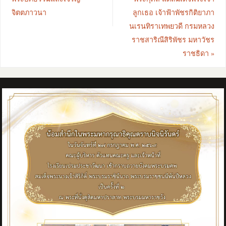
จิตตภาวนา
ลูกเธอ เจ้าฟ้าพัชรกิติยาภา
นเรนทิราเทพยวดี กรมหลวง
ราชสาริณีสิริพัชร มหาวัชร
ราชธิดา
»