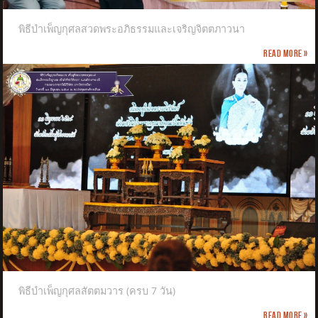
พิธีบำเพ็ญกุศลสวดพระอภิธรรมและเจริญจิตตภาวนา
Read more »
พิธีบำเพ็ญกุศลสัตตมวาร (ครบ 7 วัน)
Read more »