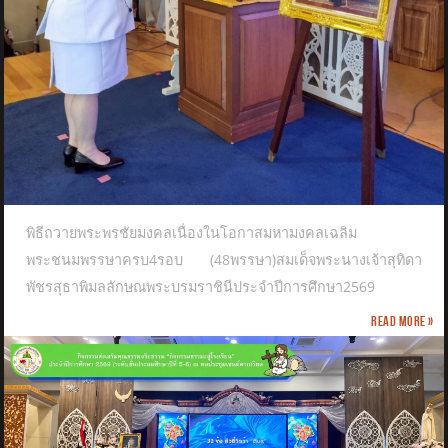
พิธีถวายพระพรชัยมงคลเนื่องในโอกาสมหามงคลเฉลิม
พระชนมพรรษาครบ4รอบ (48พรรษา)สมเด็จพระนางเจ้าสุทิดา
พัชรสุธาพิมลลักษณพระบรมราชินีประจำปีการศึกษา2569
Read more »