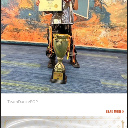
TeamDancePOP
Read more »