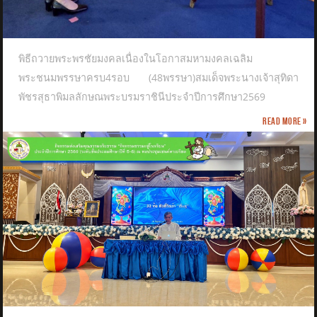
พิธีถวายพระพรชัยมงคลเนื่องในโอกาสมหามงคลเฉลิม
พระชนมพรรษาครบ4รอบ (48พรรษา)สมเด็จพระนางเจ้าสุทิดา
พัชรสุธาพิมลลักษณพระบรมราชินีประจำปีการศึกษา2569
Read more »