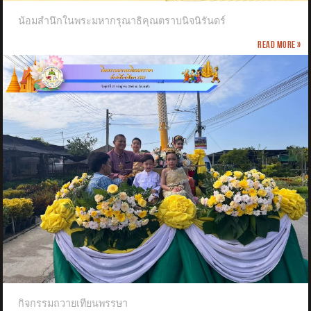
น้อมสำนึกในพระมหากรุณาธิคุณตราบนิจนิรันดร์
Read more »
กิจกรรมถวายเทียนพรรษา