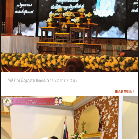
พิธีบำเพ็ญกุศลสัตตมวาร (ครบ 7 วัน)
Read more »