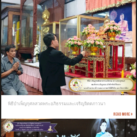
พิธีบำเพ็ญกุศลสวดพระอภิธรรมและเจริญจิตตภาวนา
Read more »