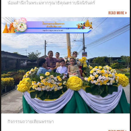
น้อมสำนึกในพระมหากรุณาธิคุณตราบนิจนิรันดร์
Read more »
กิจกรรมถวายเทียนพรรษา