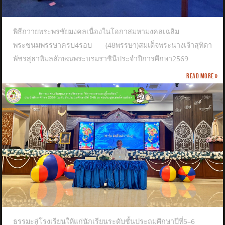
พิธีถวายพระพรชัยมงคลเนื่องในโอกาสมหามงคลเฉลิม
พระชนมพรรษาครบ4รอบ (48พรรษา)สมเด็จพระนางเจ้าสุทิดา
พัชรสุธาพิมลลักษณพระบรมราชินีประจำปีการศึกษา2569
Read more »
ธรรมะสู่โรงเรียนให้แก่นักเรียนระดับชั้นประถมศึกษาปีที่5–6