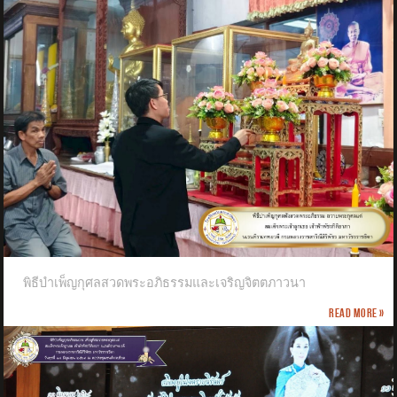
พิธีบำเพ็ญกุศลสวดพระอภิธรรมและเจริญจิตตภาวนา
Read more »