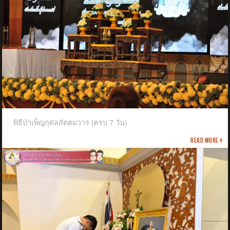
พิธีบำเพ็ญกุศลสัตตมวาร (ครบ 7 วัน)
Read more »