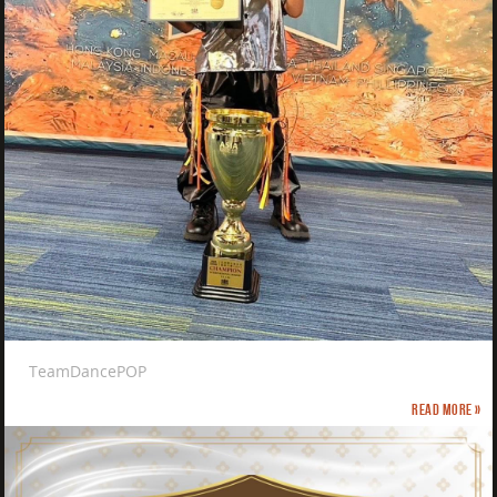
TeamDancePOP
Read more »