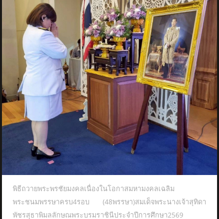
พิธีถวายพระพรชัยมงคลเนื่องในโอกาสมหามงคลเฉลิม
พระชนมพรรษาครบ4รอบ (48พรรษา)สมเด็จพระนางเจ้าสุทิดา
พัชรสุธาพิมลลักษณพระบรมราชินีประจำปีการศึกษา2569