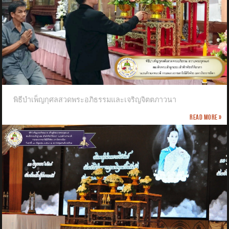
พิธีบำเพ็ญกุศลสวดพระอภิธรรมและเจริญจิตตภาวนา
Read more »