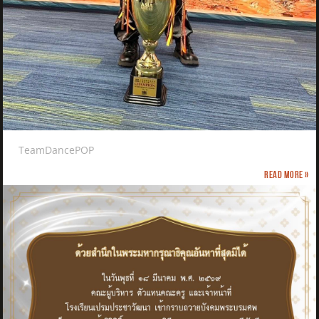
TeamDancePOP
Read more »