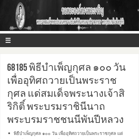
68185 พิธีบำเพ็ญกุศล ๑๐๐ วัน
เพื่ออุทิศถวายเป็นพระราช
กุศล แด่สมเด็จพระนางเจ้าสิ
ริกิติ์ พระบรมราชินีนาถ
พระบรมราชชนนีพันปีหลวง
พิธีบำเพ็ญกุศล ๑๐๐ วัน เพื่ออุทิศถวายเป็นพระราชกุศล แด่