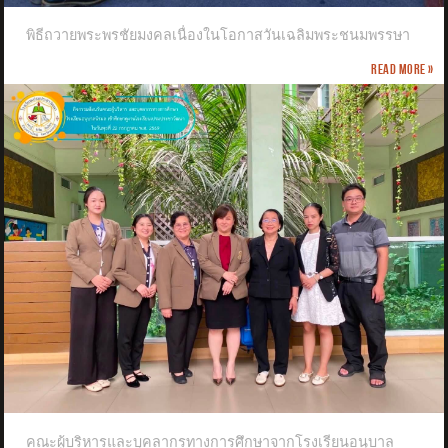
พิธีถวายพระพรชัยมงคลเนื่องในโอกาสวันเฉลิมพระชนมพรรษา
Read more »
คณะผู้บริหารและบุคลากรทางการศึกษาจากโรงเรียนอนุบาล