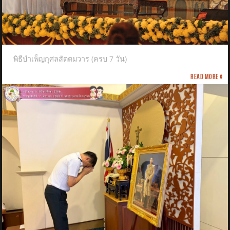
พิธีบำเพ็ญกุศลสัตตมวาร (ครบ 7 วัน)
Read more »