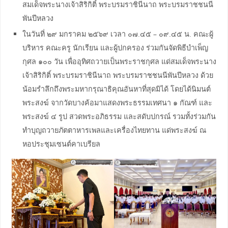
สมเด็จพระนางเจ้าสิริกิติ์ พระบรมราชินีนาถ พระบรมราชชนนี
พันปีหลวง
ในวันที่ ๒๙ มกราคม ๒๕๖๙ เวลา ๐๗.๔๕ – ๐๙.๔๕ น. คณะผู้
บริหาร คณะครู นักเรียน และผู้ปกครอง ร่วมกันจัดพิธีบำเพ็ญ
กุศล ๑๐๐ วัน เพื่ออุทิศถวายเป็นพระราชกุศล แด่สมเด็จพระนาง
เจ้าสิริกิติ์ พระบรมราชินีนาถ พระบรมราชชนนีพันปีหลวง ด้วย
น้อมรำลึกถึงพระมหากรุณาธิคุณอันหาที่สุดมิได้ โดยได้นิมนต์
พระสงฆ์ จากวัดบางค้อมาแสดงพระธรรมเทศนา ๑ กัณฑ์ และ
พระสงฆ์ ๔ รูป สวดพระอภิธรรม และสดับปกรณ์ รวมทั้งร่วมกัน
ทำบุญถวายภัตตาหารเพลและเครื่องไทยทาน แด่พระสงฆ์ ณ
หอประชุมเซนต์คาเบรียล