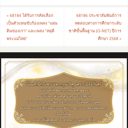
«
68184 ได้รับการคัดเลือก
68186 ประชาสัมพันธ์การ
เป็นตัวแทนขับร้องเพลง “แผ่น
ทดสอบทางการศึกษาระดับ
ดินของเรา” และเพลง “สดุดี
ชาติขั้นพื้นฐาน (O-NET) ปีการ
พระแม่ไทย”
ศึกษา 2568
»