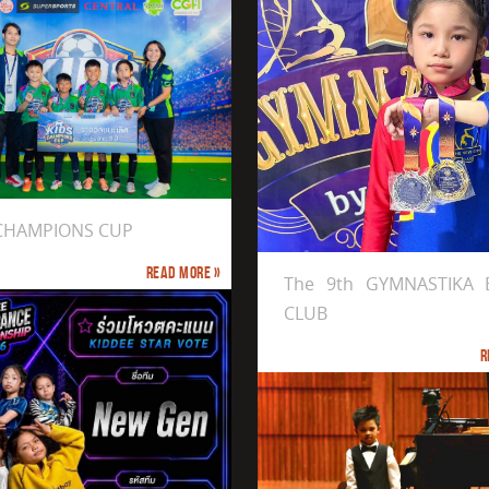
ได้รับรางวัล Gold Medal
 CHAMPIONS CUP
th GYMNASTIKA BY PP CLUB
Read more »
The 9th GYMNASTIKA 
CLUB
R