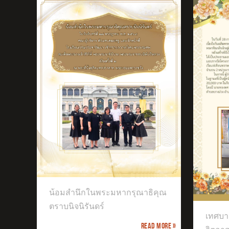
ธิคุณ
เทศบาลตำบลบางม่วงจัดกิจกรรมจิต
น้อมสำนึกในพระมหากรุณาธิคุณ
อาสา
เข้
ประ
ตราบนิจนิรันดร์
เทศบา
Read more »