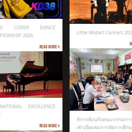
e Mozart Concert 2026
DEE COVER DANCE
Little Mozart Concert 20
PIONSHIP 2026
R
Read more »
KCS&ALLSTAR TAEKWONDO CHAMPIO
ารต้อนรับคณะกรรมการนิเทศ เข้า
่ยมชมการจัดการศึกษาเด็กปฐมวัย
รียนที่ 1 ปีการศึกษา 2569
RNATIONAL EXCELLENCE
C
ห้การต้อนรับคณะกรรมการ
Read more »
เข้าเยี่ยมชมการจัดการศึกษ