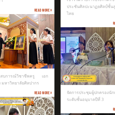
สา
ประชันศิลปะนาฏยศิลป์ชั้น
Read more »
ไทย
R
การประชุมผู้ปกครองนักเรียนระดับ
ะสบการณ์วิชาชีพครู เอก
นุบาลปีที่ 3
ย มหาวิทยาลัยศิลปากร
จัดการประชุมผู้ปกครองนัก
Read more »
ระดับชั้นอนุบาลปีที่ 3
R
INTERNATIONAL EXCELLENCE MUSIC