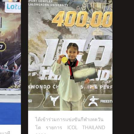
ีฬาเทควันโด
ได้เข้าร่วมการแข่งขันกีฬาเทควัน
โด รายการ ICOL THAILAND
นเวที