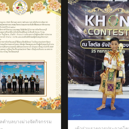
ได้เข้าร่วมการแข่งขันก
รายการ ICOL THAILAND 2026
าร่วมรายการประกวดโขนเวที
ชันศิลปะนาฏยศิลป์ชั้นสูงของไทย
ลตำบลบางม่วงจัดกิจกรรม
เข้าร่วมรายการประกวดโข