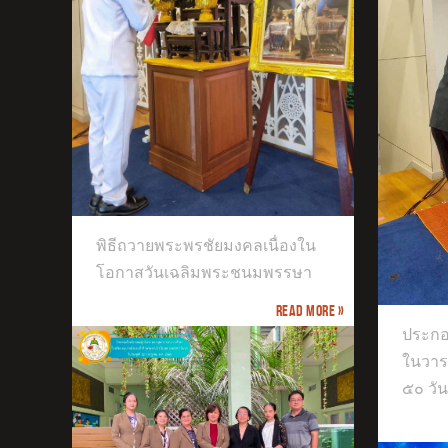
ตัว
เสร
องใน
รษา
พิธีถวายพระพรชัยมงคลเนื่องใน
ประกอบพิธีทำบุญตักบาตร เนื่องใน
โอกาสวันเฉลิมพระชนมพรรษา
วาระครบปัญญาสมวาร (ครบ ๕๐ วัน)
Read more »
ประกอ
ในวา
๕๐ วัน