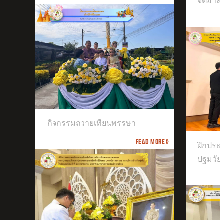
จิตอา
ฝึกประสบการณ์วิชาชีพครู เอกปฐมวัย
กิจกรรมถวายเทียนพรรษา
มหาวิทยาลัยศิลปากร
Read more »
จัด
ฝึกปร
ชั้นอ
ปฐมวั