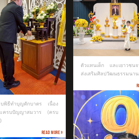
แทนเด็ก และเยาวชนจากศูนย์ส่ง
ิมศิลปวัฒนธรรมนานาชาติ
ตัวแทนเด็ก และเยาวชนจา
ส่งเสริมศิลปวัฒนธรรมนาน
R
บพิธีทำบุญตักบาตร เนื่อง
ระครบปัญญาสมวาร (ครบ
)
Read more »