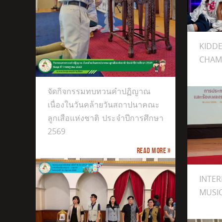
KIDDEE COVER DANCE CHAMPIONSHIP 2026
Littl
KID
 เนื่อง
ูกเสือ
CHAM
569
จัดกิจกรรมทบทวนคำปฏิญาณ
เนื่องในวันคล้ายวันสถาปนาคณะ
ลูกเสือแห่งชาติ​ ประจำปีการศึกษา
2569
Read more »
INTERNATIONAL EXCELLENCE MUSIC
ห้ก
เยี
ภาคเ
INTE
MUSI