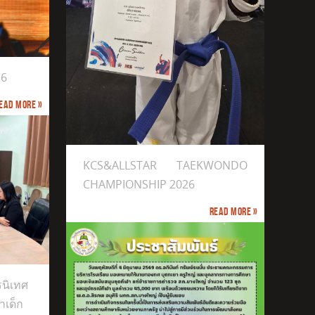
26
ead more »
NSHIP 2026
KCS&ALLSTAR TAEKWONDO
CHAMPIONSHIP 2026
Read more »
นิเทศ
าเด็ก