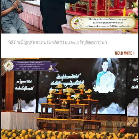
พิธีบำเพ็ญกุศลสวดพระอภิธรรมและเจริญจิตตภาวนา
Read more »