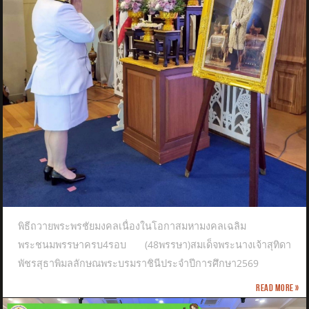
พิธีถวายพระพรชัยมงคลเนื่องในโอกาสมหามงคลเฉลิม
พระชนมพรรษาครบ4รอบ (48พรรษา)สมเด็จพระนางเจ้าสุทิดา
พัชรสุธาพิมลลักษณพระบรมราชินีประจำปีการศึกษา2569
Read more »