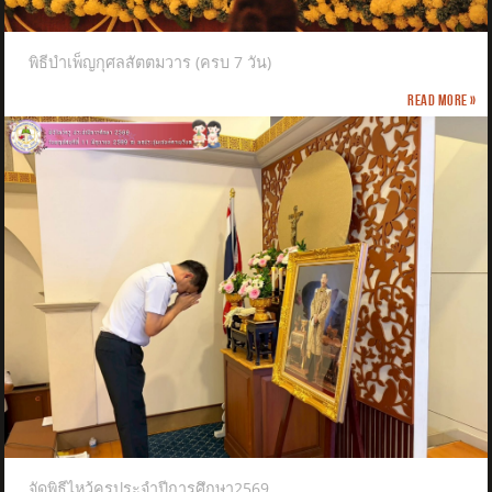
พิธีบำเพ็ญกุศลสัตตมวาร (ครบ 7 วัน)
Read more »
จัดพิธีไหว้ครูประจำปีการศึกษา2569