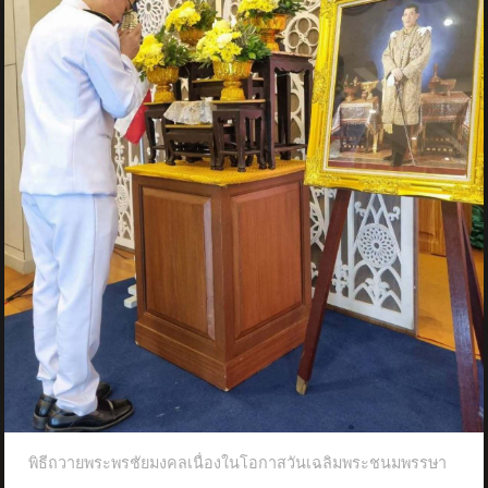
พิธีถวายพระพรชัยมงคลเนื่องในโอกาสวันเฉลิมพระชนมพรรษา