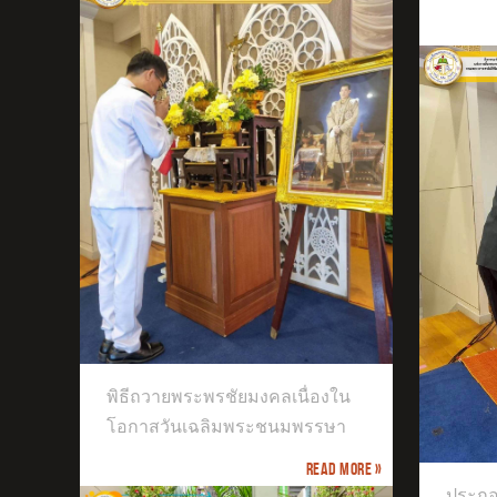
ตัว
เสร
องใน
รษา
พิธีถวายพระพรชัยมงคลเนื่องใน
ประกอบพิธีทำบุญตักบาตร เนื่องใน
โอกาสวันเฉลิมพระชนมพรรษา
วาระครบปัญญาสมวาร (ครบ ๕๐ วัน)
Read more »
ประกอ