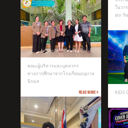
ในวา
๕๐ วัน
างการ
ิรมล
คณะผู้บริหารและบุคลากร
ทางการศึกษาจากโรงเรียนอนุบาล
KIDS CHAMPIONS CUP
นิรมล
KIDS
Read more »
The 9