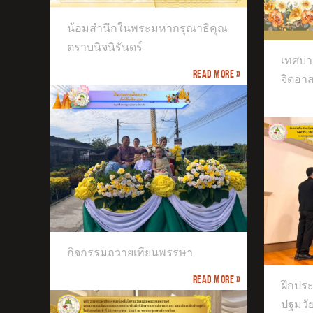
เทศบาลตำบลบางม่วงจัดกิจกรรมจิต
น้อมสำนึกในพระมหากรุณาธิคุณ
อาสา
เข้
ประ
ตราบนิจนิรันดร์
เทศบา
Read more »
จิตอา
ฝึกประสบการณ์วิชาชีพครู เอกปฐมวัย
กิจกรรมถวายเทียนพรรษา
มหาวิทยาลัยศิลปากร
Read more »
จัด
ฝึกปร
ชั้นอ
ปฐมวั