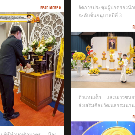
จัดการประชุมผู้ปกครองนัก
Read more »
ระดับชั้นอนุบาลปีที่ 3
R
INTERNATIONAL EXCELLENCE MUSIC
แทนเด็ก และเยาวชนจากศูนย์ส่ง
ิมศิลปวัฒนธรรมนานาชาติ
ตัวแทนเด็ก และเยาวชนจา
ส่งเสริมศิลปวัฒนธรรมนาน
R
บพิธีทำบุญตักบาตร เนื่อง