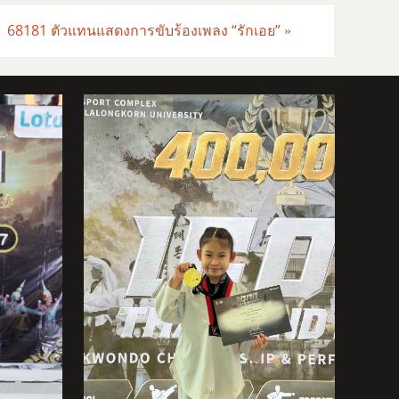
68181 ตัวแทนแสดงการขับร้องเพลง “รักเอย”
»
ีฬาเทควันโด