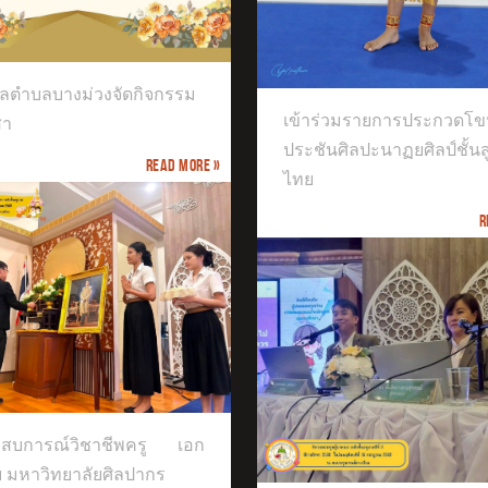
รายการ ICOL THAILAND 2026
าร่วมรายการประกวดโขนเวที
ชันศิลปะนาฏยศิลป์ชั้นสูงของไทย
ลตำบลบางม่วงจัดกิจกรรม
เข้าร่วมรายการประกวดโข
สา
ประชันศิลปะนาฏยศิลป์ชั้น
Read more »
ไทย
R
การประชุมผู้ปกครองนักเรียนระดับ
ะสบการณ์วิชาชีพครู เอก
นุบาลปีที่ 3
ย มหาวิทยาลัยศิลปากร