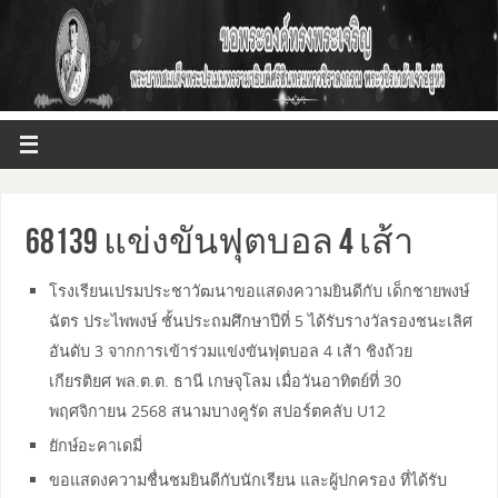
68139 แข่งขันฟุตบอล 4 เส้า
โรงเรียนเปรมประชาวัฒนาขอแสดงความยินดีกับ เด็กชายพงษ์
ฉัตร ประไพพงษ์ ชั้นประถมศึกษาปีที่ 5 ได้รับรางวัลรองชนะเลิศ
อันดับ 3 จากการเข้าร่วมแข่งขันฟุตบอล 4 เส้า ชิงถ้วย
เกียรติยศ พล.ต.ต. ธานี เกษจุโลม เมื่อวันอาทิตย์ที่ 30
พฤศจิกายน 2568 สนามบางคูรัด สปอร์ตคลับ U12
ยักษ์อะคาเดมี่
ขอแสดงความชื่นชมยินดีกับนักเรียน และผู้ปกครอง ที่ได้รับ