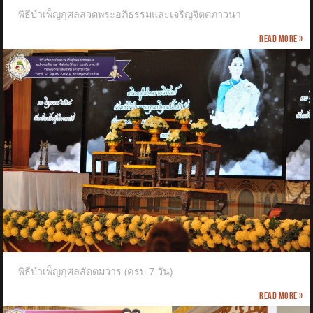
พิธีบำเพ็ญกุศลสวดพระอภิธรรมและเจริญจิตตภาวนา
Read more »
พิธีบำเพ็ญกุศลสัตตมวาร (ครบ 7 วัน)
Read more »