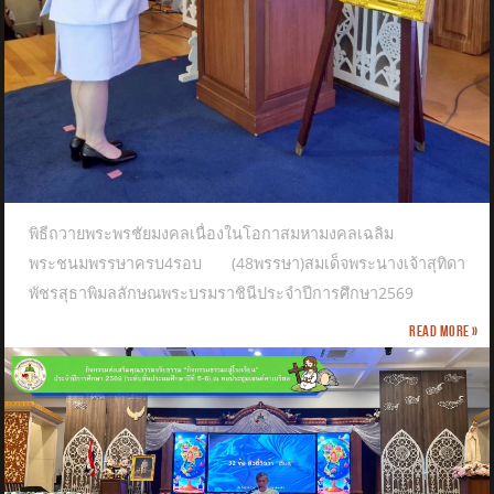
พิธีถวายพระพรชัยมงคลเนื่องในโอกาสมหามงคลเฉลิม
พระชนมพรรษาครบ4รอบ (48พรรษา)สมเด็จพระนางเจ้าสุทิดา
พัชรสุธาพิมลลักษณพระบรมราชินีประจำปีการศึกษา2569
Read more »