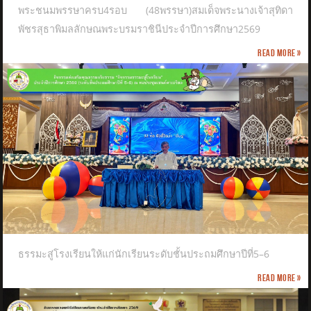
พระชนมพรรษาครบ4รอบ (48พรรษา)สมเด็จพระนางเจ้าสุทิดา
พัชรสุธาพิมลลักษณพระบรมราชินีประจำปีการศึกษา2569
Read more »
ธรรมะสู่โรงเรียนให้แก่นักเรียนระดับชั้นประถมศึกษาปีที่5–6
Read more »