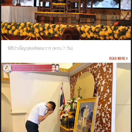
พิธีบำเพ็ญกุศลสัตตมวาร (ครบ 7 วัน)
Read more »