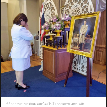
พิธีถวายพระพรชัยมงคลเนื่องในโอกาสมหามงคลเฉลิม