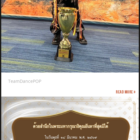
TeamDancePOP
Read more »