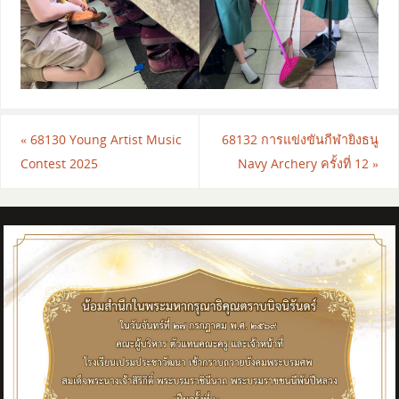
«
68130 Young​ Artist​ Music​
68132 การแข่งขันกีฬายิงธนู
Contest​ 2025​
Navy Archery ครั้งที่ 12
»