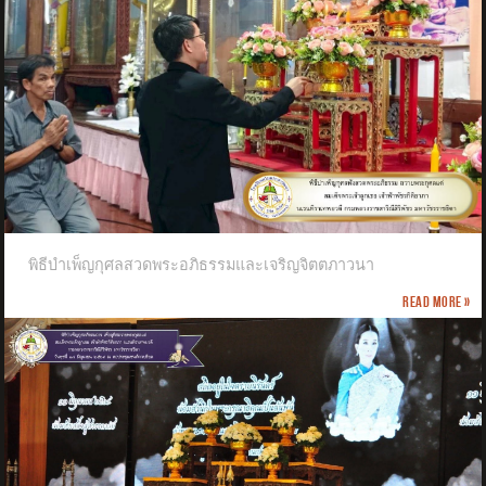
พิธีบำเพ็ญกุศลสวดพระอภิธรรมและเจริญจิตตภาวนา
Read more »