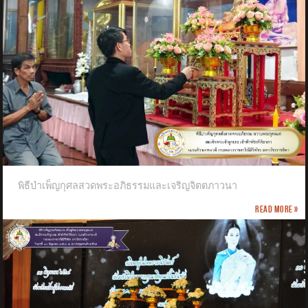
พิธีบำเพ็ญกุศลสวดพระอภิธรรมและเจริญจิตตภาวนา
Read more »