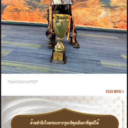
TeamDancePOP
Read more »