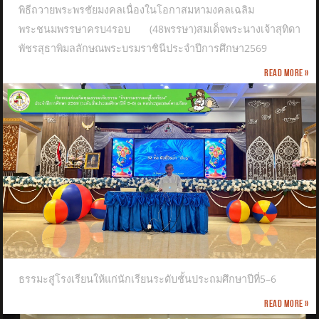
พิธีถวายพระพรชัยมงคลเนื่องในโอกาสมหามงคลเฉลิม
พระชนมพรรษาครบ4รอบ (48พรรษา)สมเด็จพระนางเจ้าสุทิดา
พัชรสุธาพิมลลักษณพระบรมราชินีประจำปีการศึกษา2569
Read more »
ธรรมะสู่โรงเรียนให้แก่นักเรียนระดับชั้นประถมศึกษาปีที่5–6
Read more »