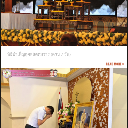
พิธีบำเพ็ญกุศลสัตตมวาร (ครบ 7 วัน)
Read more »