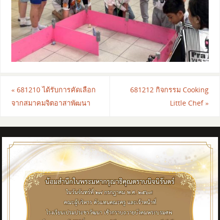
«
681210 ได้รับการคัดเลือก
681212 กิจกรรม Cooking
จากสมาคมจิตอาสาพัฒนา
Little Chef
»