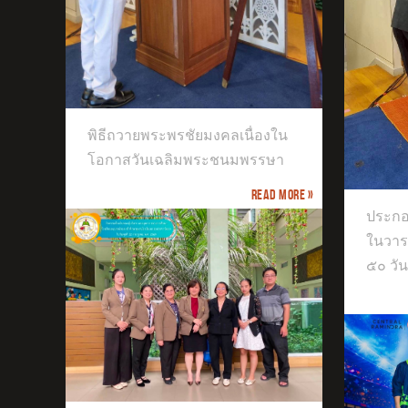
ตัว
เสร
องใน
รษา
พิธีถวายพระพรชัยมงคลเนื่องใน
ประกอบพิธีทำบุญตักบาตร เนื่องใน
โอกาสวันเฉลิมพระชนมพรรษา
วาระครบปัญญาสมวาร (ครบ ๕๐ วัน)
Read more »
ประกอ
ในวา
๕๐ วัน
างการ
ิรมล