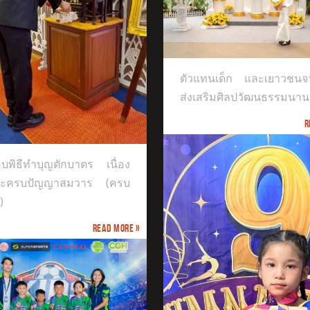
แทนเด็ก และเยาวชนจากศูนย์ส่ง
ิมศิลปวัฒนธรรมนานาชาติ
ตัวแทนเด็ก และเยาวชนจา
ส่งเสริมศิลปวัฒนธรรมนาน
R
บพิธีทำบุญตักบาตร เนื่อง
ระครบปัญญาสมวาร (ครบ
)
Read more »
ได้รับรางวัล Gold Medal