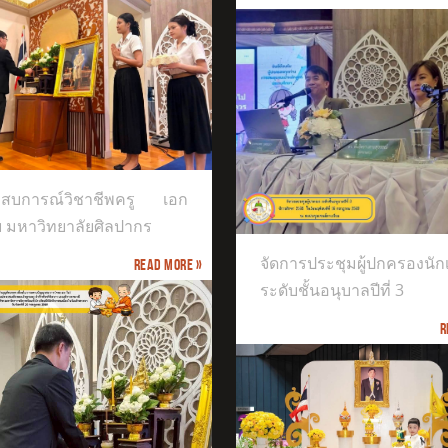
การประชุมผู้ปกครองนักเรียนระดับ
ะสบการณ์วิชาชีพครู เอก
นุบาลปีที่ 3
ย มหาวิทยาลัยศิลปากร
จัดการประชุมผู้ปกครองนัก
Read more »
ระดับชั้นอนุบาลปีที่ 3
R
INTERNATIONAL EXCELLENCE MUSIC