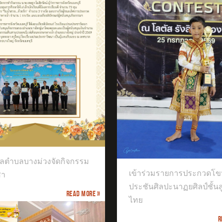
ได้เข้าร่วมการแข่งขันก
รายการ ICOL THAILAND 2026
าร่วมรายการประกวดโขนเวที
ชันศิลปะนาฏยศิลป์ชั้นสูงของไทย
ลตำบลบางม่วงจัดกิจกรรม
เข้าร่วมรายการประกวดโข
สา
ประชันศิลปะนาฏยศิลป์ชั้น
Read more »
ไทย
R