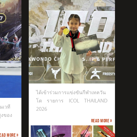
ีฬาเทควันโด
ได้เข้าร่วมการแข่งขันกีฬาเทควัน
โด รายการ ICOL THAILAND
นเวที
2026
สูงของ
Read more »
ead more »