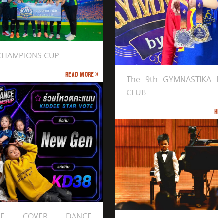
 CHAMPIONS CUP
th GYMNASTIKA BY PP CLUB
Read more »
The 9th GYMNASTIKA 
CLUB
R
e Mozart Concert 2026
DEE COVER DANCE