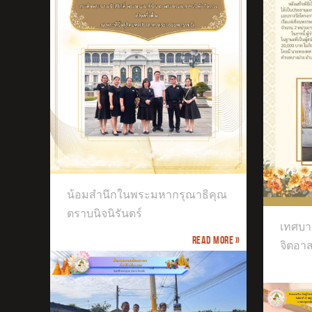
ธิคุณ
เทศบาลตำบลบางม่วงจัดกิจกรรมจิต
น้อมสำนึกในพระมหากรุณาธิคุณ
อาสา
เข้
ประ
ตราบนิจนิรันดร์
เทศบา
Read more »
จิตอา