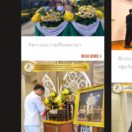
ฝึกประสบการณ์วิชาชีพครู เอกปฐมวัย
กิจกรรมถวายเทียนพรรษา
มหาวิทยาลัยศิลปากร
Read more »
จัด
ฝึกปร
ชั้นอ
ปฐมวั