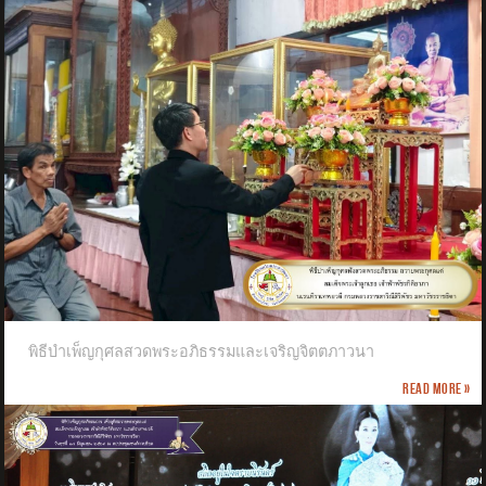
พิธีบำเพ็ญกุศลสวดพระอภิธรรมและเจริญจิตตภาวนา
Read more »