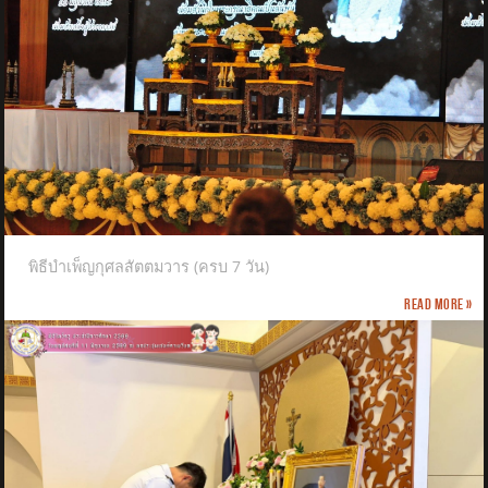
พิธีบำเพ็ญกุศลสัตตมวาร (ครบ 7 วัน)
Read more »