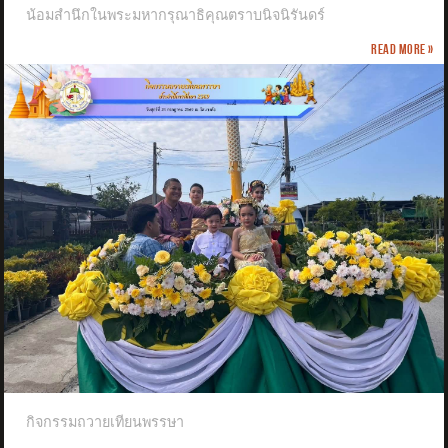
น้อมสำนึกในพระมหากรุณาธิคุณตราบนิจนิรันดร์
Read more »
กิจกรรมถวายเทียนพรรษา