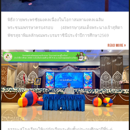
พิธีถวายพระพรชัยมงคลเนื่องในโอกาสมหามงคลเฉลิม
พระชนมพรรษาครบ4รอบ (48พรรษา)สมเด็จพระนางเจ้าสุทิดา
พัชรสุธาพิมลลักษณพระบรมราชินีประจำปีการศึกษา2569
Read more »
ธรรมะสู่โรงเรียนให้แก่นักเรียนระดับชั้นประถมศึกษาปีที่5–6