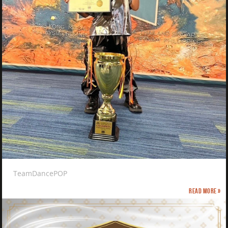
TeamDancePOP
Read more »