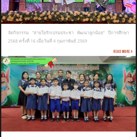
จัดกิจกรรม “สายใยรักเปรมประชา พัฒนาลูกน้อย” ปีการศึกษา
2568 ครั้งที่ 16 เมื่อวันที่ 4 กุมภาพันธ์ 2569
Read more »