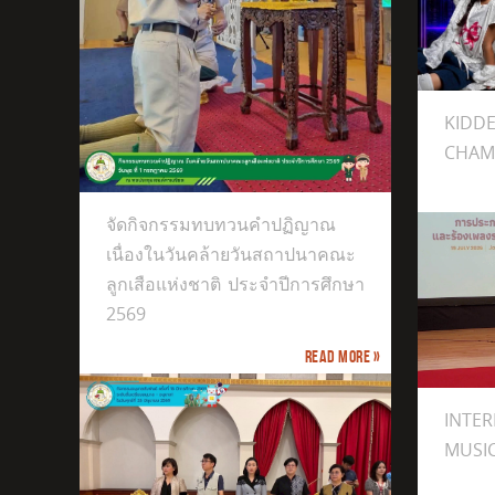
KIDDEE COVER DANCE CHAMPIONSHIP 2026
Littl
KID
 เนื่อง
ูกเสือ
CHAM
569
จัดกิจกรรมทบทวนคำปฏิญาณ
เนื่องในวันคล้ายวันสถาปนาคณะ
ลูกเสือแห่งชาติ​ ประจำปีการศึกษา
2569
Read more »
INTERNATIONAL EXCELLENCE MUSIC
ห้ก
เยี
ภาคเ
INTE
MUSI