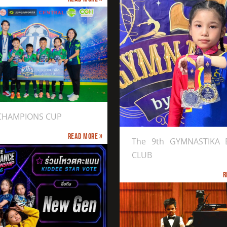
ได้รับรางวัล Gold Medal
 CHAMPIONS CUP
th GYMNASTIKA BY PP CLUB
Read more »
The 9th GYMNASTIKA 
CLUB
R