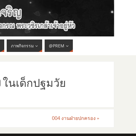
ภาพกิจกรรม
@PREM
) ในเด็กปฐมวัย
004 งานฝ่ายปกครอง
»