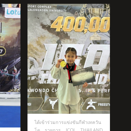
ีฬาเทควันโด
ได้เข้าร่วมการแข่งขันกีฬาเทควัน
โด รายการ ICOL THAILAND