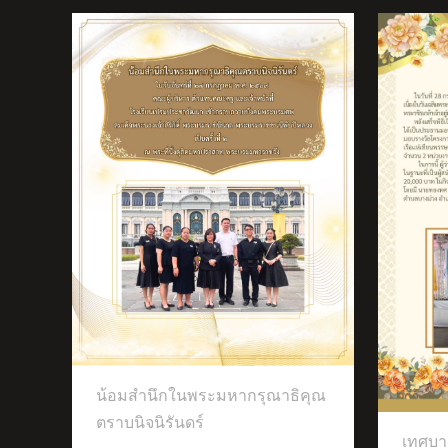
ธิคุณ
เทศบาลตำบลบางม่วงจัดกิจกรรมจิต
น้อมสำนึกในพระมหากรุณาธิคุณ
อาสา
เข้
ประ
ตราบนิจนิรันดร์
เทศบา