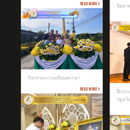
Read more »
จิตอา
ฝึกประสบการณ์วิชาชีพครู เอกปฐมวัย
กิจกรรมถวายเทียนพรรษา
มหาวิทยาลัยศิลปากร
Read more »
จัด
ฝึกปร
ชั้นอ
ปฐมวั