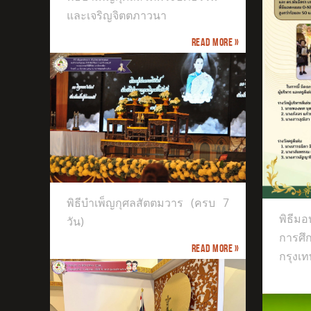
และเจริญจิตตภาวนา
Read more »
Thail
พิธีมอบรางวัลเกียรติยศ ของฝ่ายการ
 7 วัน)
ศึกษา อัครสังฆมณฑลกรุงเทพ ฯ
ประจำปี 2569
พิธีบำเพ็ญกุศลสัตตมวาร (ครบ 7
พิธีม
วัน)
การศ
Read more »
กรุงเท
วจน
สมเด
ภา 
สาริ