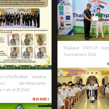
and STEP-UP Kids Golf Tournament 2026
Thailand STEP-UP Kid
Tournament 2026
R
อบรางวัลเกียรติยศ ของฝ่าย
ึกษา อัครสังฆมณฑล
พ ฯ ประจำปี 2569
พิธีกรรมถวายเป็นพระกุศล แด่
็จพระเจ้าลูกเธอ เจ้าฟ้าพัชรกิติยา
Read more »
นเรนทิราเทพยวดี กรมหลวงราช
17th KASETSART TAEKWONDO CHAM
ณีสิริพัชร มหาวัชรราชธิดา