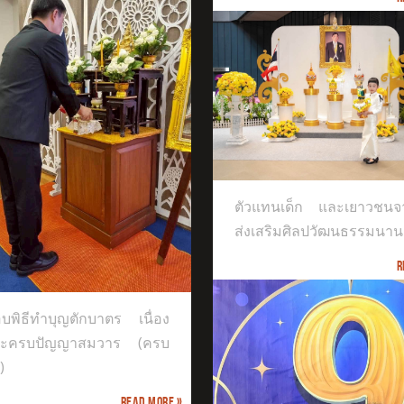
INTERNATIONAL EXCELLENCE MUSIC
แทนเด็ก และเยาวชนจากศูนย์ส่ง
ิมศิลปวัฒนธรรมนานาชาติ
ตัวแทนเด็ก และเยาวชนจา
ส่งเสริมศิลปวัฒนธรรมนาน
R
บพิธีทำบุญตักบาตร เนื่อง
ระครบปัญญาสมวาร (ครบ
)
Read more »