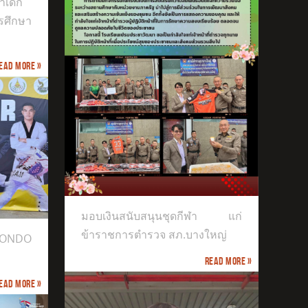
าเด็ก
ารศึกษา
ead more »
แก่
งใหญ่
มอบเงินสนับสนุนชุดกีฬา แก่
ข้าราชการตำรวจ สภ.บางใหญ่
ONDO
Read more »
ead more »