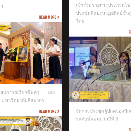
เข้าร่วมรายการประกวดโข
สา
ประชันศิลปะนาฏยศิลป์ชั้น
Read more »
ไทย
R
การประชุมผู้ปกครองนักเรียนระดับ
ะสบการณ์วิชาชีพครู เอก
นุบาลปีที่ 3
ย มหาวิทยาลัยศิลปากร
จัดการประชุมผู้ปกครองนัก
Read more »
ระดับชั้นอนุบาลปีที่ 3
R