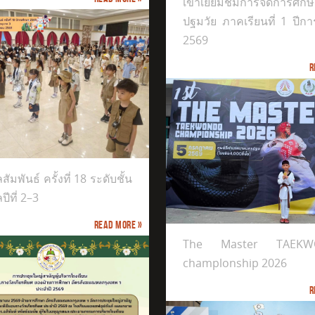
เข้าเยี่ยมชมการจัดการศึกษ
ปฐมวัย ภาคเรียนที่ 1 ปีก
2569
R
มอบเงินสนับสนุนชุดกีฬา 
ัมพันธ์ ครั้งที่ 18 ระดับชั้น
ข้าราชการตำรวจ สภ.บา
ปีที่ 2–3
aster TAEKWONDO champlonship 2026
Read more »
The Master TAEKW
champlonship 2026
R