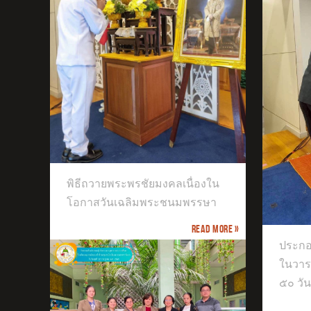
ตัว
เสร
องใน
รษา
พิธีถวายพระพรชัยมงคลเนื่องใน
ประกอบพิธีทำบุญตักบาตร เนื่องใน
โอกาสวันเฉลิมพระชนมพรรษา
วาระครบปัญญาสมวาร (ครบ ๕๐ วัน)
Read more »
ประกอ
ในวา
๕๐ วัน