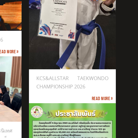
26
ead more »
NSHIP 2026
KCS&ALLSTAR TAEKWONDO
CHAMPIONSHIP 2026
Read more »
นิเทศ