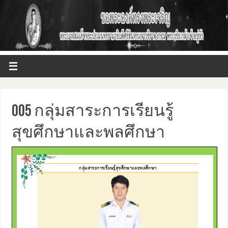
005 กลุ่มสาระการเรียนรู้
สุขศึกษาและพลศึกษา