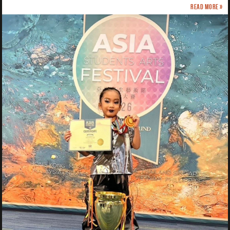
Read more »