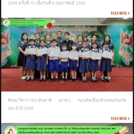
2568 ครั้งที่ 16 เมื่อวันที่ 4 กุมภาพันธ์ 2569
Read more »
ทักษะวิชาการระดับชาติ (สวช.) รอบคัดเลือกตัวแทนจังหวัด
ประจำปี 2568
Read more »