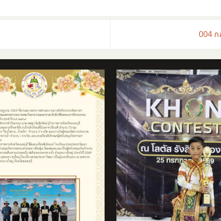
004 ก