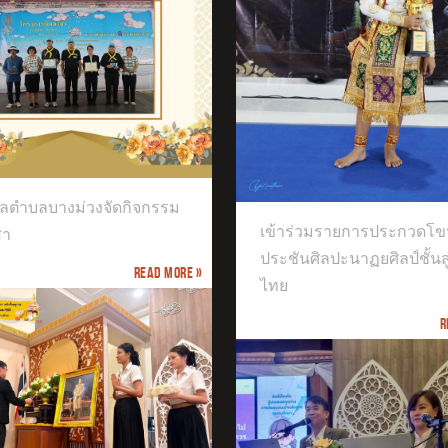
ได้เข้าร่วมการแข่งขันก
รายการ ICOL THAILAND 2026
าร่วมรายการประกวดโขนเวที
ชันศิลปะนาฏยศิลป์ชั้นสูงของไทย
ลตำบลบางม่วงจัดกิจกรรม
เข้าร่วมรายการประกวดโข
สา
ประชันศิลปะนาฏยศิลป์ชั้น
Read more »
ไทย
R