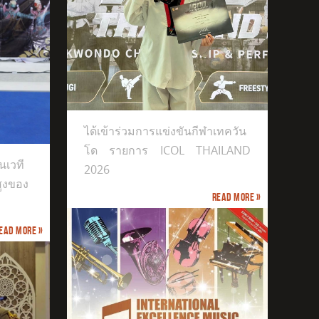
ีฬาเทควันโด
ได้เข้าร่วมการแข่งขันกีฬาเทควัน
โด รายการ ICOL THAILAND
นเวที
2026
สูงของ
Read more »
ead more »