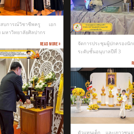
การประชุมผู้ปกครองนักเรียนระดับ
ะสบการณ์วิชาชีพครู เอก
นุบาลปีที่ 3
ย มหาวิทยาลัยศิลปากร
จัดการประชุมผู้ปกครองนัก
Read more »
ระดับชั้นอนุบาลปีที่ 3
R
INTERNATIONAL EXCELLENCE MUSIC
แทนเด็ก และเยาวชนจากศูนย์ส่ง
ิมศิลปวัฒนธรรมนานาชาติ
ตัวแทนเด็ก และเยาวชนจา