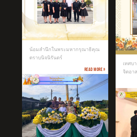
ธิคุณ
เทศบาลตำบลบางม่วงจัดกิจกรรมจิต
น้อมสำนึกในพระมหากรุณาธิคุณ
อาสา
เข้
ประ
ตราบนิจนิรันดร์
เทศบา
Read more »
จิตอา