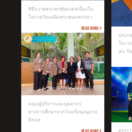
พิธีถวายพระพรชัยมงคลเนื่องใน
ประกอบพิธีทำบุญตักบาตร เนื่องใน
โอกาสวันเฉลิมพระชนมพรรษา
วาระครบปัญญาสมวาร (ครบ ๕๐ วัน)
Read more »
ประกอ
ในวา
๕๐ วัน
างการ
ิรมล
คณะผู้บริหารและบุคลากร
ทางการศึกษาจากโรงเรียนอนุบาล
KIDS CHAMPIONS CUP
นิรมล
KIDS
Read more »
The 9