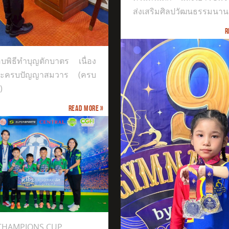
ส่งเสริมศิลปวัฒนธรรมนาน
R
บพิธีทำบุญตักบาตร เนื่อง
ระครบปัญญาสมวาร (ครบ
)
Read more »
ได้รับรางวัล Gold Medal
 CHAMPIONS CUP
th GYMNASTIKA BY PP CLUB