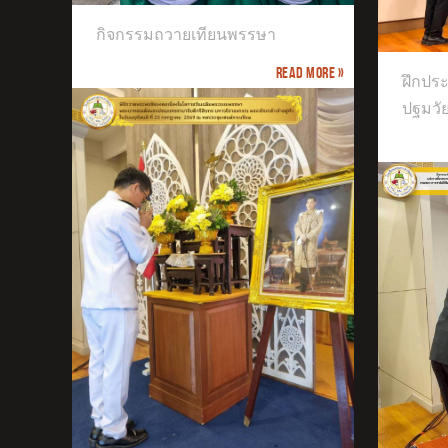
ฝึกประสบการณ์วิชาชีพครู เอกปฐมวัย
กิจกรรมถวายเทียนพรรษา
มหาวิทยาลัยศิลปากร
Read more »
จัด
ฝึกปร
ชั้นอ
ปฐมวั
ตัว
เสร
องใน
รษา