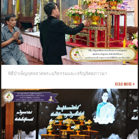
พิธีบำเพ็ญกุศลสวดพระอภิธรรมและเจริญจิตตภาวนา
Read more »