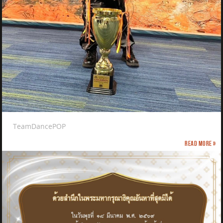
TeamDancePOP
Read more »