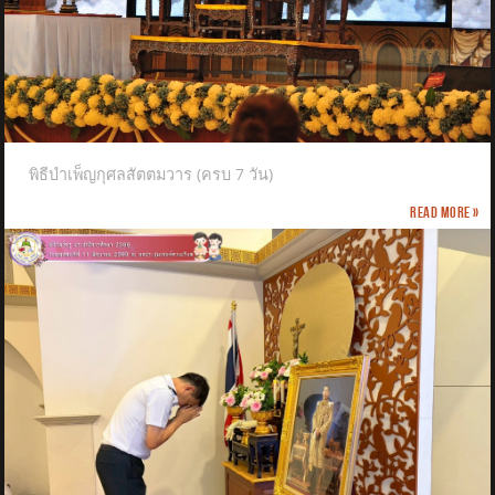
พิธีบำเพ็ญกุศลสัตตมวาร (ครบ 7 วัน)
Read more »