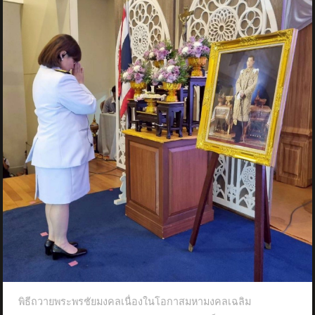
พิธีถวายพระพรชัยมงคลเนื่องในโอกาสมหามงคลเฉลิม