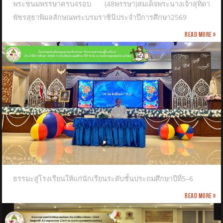
พระชนมพรรษาครบ4รอบ (48พรรษา)สมเด็จพระนางเจ้าสุทิดา
พัชรสุธาพิมลลักษณพระบรมราชินีประจำปีการศึกษา2569
Read more »
ธรรมะสู่โรงเรียนให้แก่นักเรียนระดับชั้นประถมศึกษาปีที่5–6
Read more »