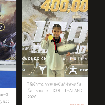
ีฬาเทควันโด
ได้เข้าร่วมการแข่งขันกีฬาเทควัน
โด รายการ ICOL THAILAND
นเวที
2026
สูงของ