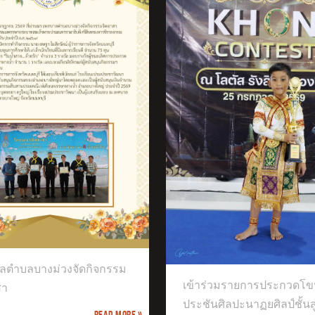
ได้เข้าร่วมการแข่งขันก
รายการ ICOL THAILAND 2026
าร่วมรายการประกวดโขนเวที
ชันศิลปะนาฏยศิลป์ชั้นสูงของไทย
ลตำบลบางม่วงจัดกิจกรรม
เข้าร่วมรายการประกวดโข
สา
ประชันศิลปะนาฏยศิลป์ชั้น
Read more »