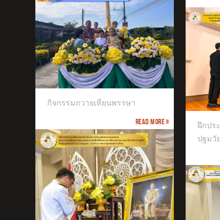
ฝึกประสบการณ์วิชาชีพครู เอกปฐมวัย
กิจกรรมถวายเทียนพรรษา
มหาวิทยาลัยศิลปากร
Read more »
จัด
ฝึกปร
ชั้นอ
ปฐมวั