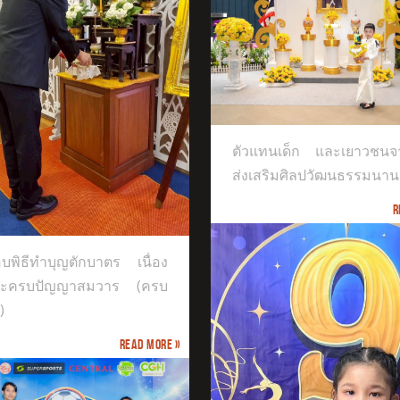
แทนเด็ก และเยาวชนจากศูนย์ส่ง
ิมศิลปวัฒนธรรมนานาชาติ
ตัวแทนเด็ก และเยาวชนจา
ส่งเสริมศิลปวัฒนธรรมนาน
R
บพิธีทำบุญตักบาตร เนื่อง
ระครบปัญญาสมวาร (ครบ
)
Read more »