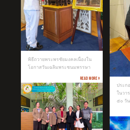
ตัว
เสร
องใน
รษา
พิธีถวายพระพรชัยมงคลเนื่องใน
ประกอบพิธีทำบุญตักบาตร เนื่องใน
โอกาสวันเฉลิมพระชนมพรรษา
วาระครบปัญญาสมวาร (ครบ ๕๐ วัน)
Read more »
ประกอ
ในวา
๕๐ วัน