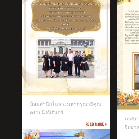
ธิคุณ
เทศบาลตำบลบางม่วงจัดกิจกรรมจิต
น้อมสำนึกในพระมหากรุณาธิคุณ
อาสา
เข้
ประ
ตราบนิจนิรันดร์
เทศบา
Read more »
จิตอา