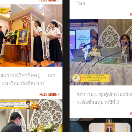
ไทย
R
การประชุมผู้ปกครองนักเรียนระดับ
ะสบการณ์วิชาชีพครู เอก
นุบาลปีที่ 3
ย มหาวิทยาลัยศิลปากร
จัดการประชุมผู้ปกครองนัก
Read more »
ระดับชั้นอนุบาลปีที่ 3
R
INTERNATIONAL EXCELLENCE MUSIC