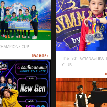
ได้รับรางวัล Gold Medal
 CHAMPIONS CUP
th GYMNASTIKA BY PP CLUB
Read more »
The 9th GYMNASTIKA 
CLUB
R