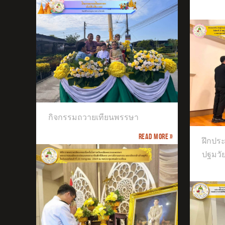
ฝึกประสบการณ์วิชาชีพครู เอกปฐมวัย
กิจกรรมถวายเทียนพรรษา
มหาวิทยาลัยศิลปากร
Read more »
จัด
ฝึกปร
ชั้นอ
ปฐมวั