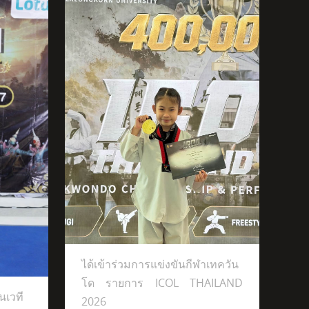
ีฬาเทควันโด
ได้เข้าร่วมการแข่งขันกีฬาเทควัน
โด รายการ ICOL THAILAND
นเวที
2026