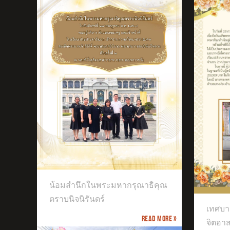
ธิคุณ
เทศบาลตำบลบางม่วงจัดกิจกรรมจิต
น้อมสำนึกในพระมหากรุณาธิคุณ
อาสา
เข้
ประ
ตราบนิจนิรันดร์
เทศบา
Read more »
จิตอา