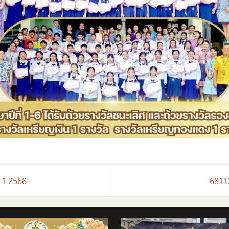
่ 1 2568
6811