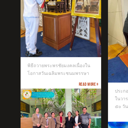
ตัว
เสร
องใน
รษา
พิธีถวายพระพรชัยมงคลเนื่องใน
ประกอบพิธีทำบุญตักบาตร เนื่องใน
โอกาสวันเฉลิมพระชนมพรรษา
วาระครบปัญญาสมวาร (ครบ ๕๐ วัน)
Read more »
ประกอ
ในวา
๕๐ วัน