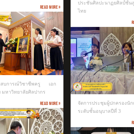
ประชันศิลปะนาฏยศิลป์ชั้น
Read more »
ไทย
R
การประชุมผู้ปกครองนักเรียนระดับ
ะสบการณ์วิชาชีพครู เอก
นุบาลปีที่ 3
ย มหาวิทยาลัยศิลปากร
จัดการประชุมผู้ปกครองนัก
Read more »
ระดับชั้นอนุบาลปีที่ 3
R
INTERNATIONAL EXCELLENCE MUSIC