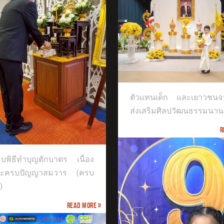
แทนเด็ก และเยาวชนจากศูนย์ส่ง
ิมศิลปวัฒนธรรมนานาชาติ
ตัวแทนเด็ก และเยาวชนจา
ส่งเสริมศิลปวัฒนธรรมนาน
R
บพิธีทำบุญตักบาตร เนื่อง
ระครบปัญญาสมวาร (ครบ
)
Read more »