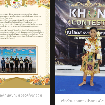
ได้เข้าร่วมการแข่งขันก
รายการ ICOL THAILAND 2026
าร่วมรายการประกวดโขนเวที
ชันศิลปะนาฏยศิลป์ชั้นสูงของไทย
ลตำบลบางม่วงจัดกิจกรรม
เข้าร่วมรายการประกวดโข
สา